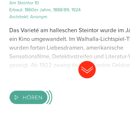
Am Steintor 10
Erbaut:
1860er Jahre, 1888/89, 1924
Architekt:
Anonym
Das Varieté am halleschen Steintor wurde im J
ein Kino umgewandelt. Im Walhalla-Lichtspiel-
wurden fortan Liebesdramen, amerikanische
Sensationsfilme, Detektivstreifen und Literatur
gezeigt. Ab 1922 zwang der inflationäre Geldver
deutschen Währung die Direktion dazu, mit alle
Existenz des Walhalla-Theaters abzusichern. R
wurden ins Programm einbezogen, um mehr Pu
anzulocken. Fortan bestimmten im Wechsel Var
Künstlertheater, Kabarett, Artistik und Operett
das Programm. In den frühen 1930er-Jahren fei
Jazz-Konzerte und große Zaubershows Premier