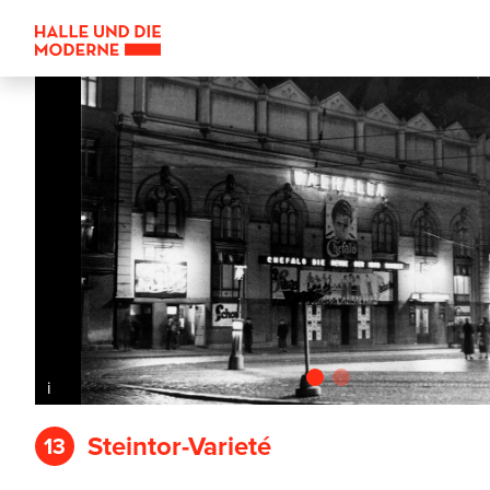
i
Steintor-Varieté
13