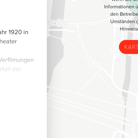
Informationen 
den Betreibe
Umständen g
Hinweis
ahr 1920 in
Theater
KAR
-Verfilmungen
fall der
n Mitteln die
ingkämpfe
blikum
ieté,
engastspiele
erten auch
en im