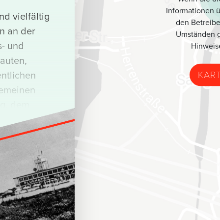
Informationen 
d vielfältig
den Betreibe
n an der
Umständen g
s- und
Hinweis
auten,
KAR
entlichen
gemeinen
rg, dem
historischen
 oder der
enden
fännerhöhe
die sich dem
und Formen