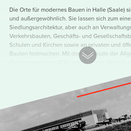
Die Orte für modernes Bauen in Halle (Saale) sin
und außergewöhnlich. Sie lassen sich zum eine
Siedlungsarchitektur, aber auch an Verwaltung
Verkehrsbauten, Geschäfts- und Gesellschaftsb
Schulen und Kirchen sowie an privaten und öff
Bauten festmachen. Mit dem Gebäude der All
Ortskrankenkasse AOK unterhalb der Moritzbu
Ratshof, der aus zweiter Reihe nach Abriss des 
Rathauses auf dem Marktplatz nach vorne trat,
aufsehenerregenden, das Zeitalter der beginn
Mobilität beschwörenden Großgarage in der P
begegnet uns moderne Architektur einer Zeit, 
Neuen Bauen in einer Reduktion von Material 
bei höchster Funktionalität verschrieben hatte.