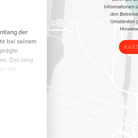
Informationen 
den Betreibe
Umständen g
Hinweis
entlang der
gte bei seinem
KAR
prägte
er. Das lang
in mit
ausstraße
. Vielfältige
itzbögen und
m Kaufhaus
adition und
und der
etik der