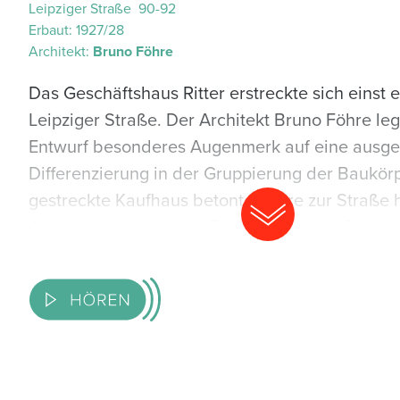
Leipziger Straße 90-92
Erbaut:
1927/28
Architekt:
Bruno Föhre
Das Geschäftshaus Ritter erstreckte sich einst 
Leipziger Straße. Der Architekt Bruno Föhre le
Entwurf besonderes Augenmerk auf eine ausge
Differenzierung in der Gruppierung der Baukörp
gestreckte Kaufhaus betonte Föhre zur Straße h
Arkaden, die er an der Ecke zur Großen Brauh
durch einen turmartig erhöhten Körper abschloss
stilistische Bezüge, unter anderem gotische Sp
expressionistische Klinkermuster, bildeten bei
Ritter ein harmonisches Verhältnis zwischen Tr
Moderne. Mit den senkrechten Fensterbahnen 
Pfeilerarchitektur schien der Architekt die Ästh