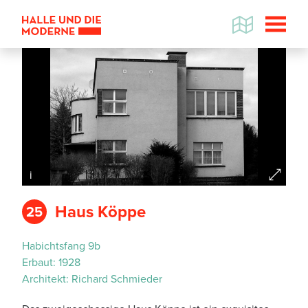
i
Haus Köppe
25
Habichtsfang 9b
Datenschutzhinweis
Erbaut:
1928
Wenn Sie die Karte betrachten wollen,
Architekt:
Richard Schmieder
werden Informationen über Ihre
Nutzung von GoogleMaps an den