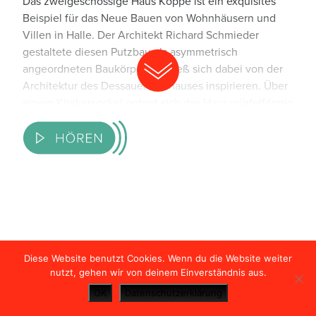
Das zweigeschossige Haus Köppe ist ein exquisites
Betreiber in den USA übertragen und
Beispiel für das Neue Bauen von Wohnhäusern und
unter Umständen gespeichert. Lesen
Villen in Halle. Der Architekt Richard Schmieder
Sie dazu unsere Hinweise in der
gestaltete diesen Putzbau als asymmetrisch
Datenschutzerklärung
.
angeordneten Baukörper und ließ sich dabei von der
Architektur des Dessauer Bauhauses inspirieren. Über
KARTENANSICHT ÖFFNEN
einem Klinkersockel ordnet sich das Haus würfelförmig
auf einem eher unkomplizierten Grundriss an. Ein
viertelkreisförmig vortretender Runderker sowie eine
Loggia und Übereckfenster verleihen dem Gebäude
ein charakteristisches Aussehen. In dynamisch-
expressiver Weise fühlt sich das Haus Köppe durch
seine ökonomische Raumanordnung der modernen
Architektur der 1920er-Jahre verpflichtet.
Diese Website benutzt Cookies. Wenn du die Website weiter
nutzt, gehen wir von deinem Einverständnis aus.
OK
Datenschutzerklärung