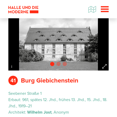
i
i
Burg Giebichenstein
41
Seebener Straße 1
Datenschutzhinweis
Erbaut:
961, spätes 12. Jhd., frühes 13. Jhd., 15. Jhd., 18.
Wenn Sie die Karte betrachten wollen,
Jhd., 1919–21
werden Informationen über Ihre
Architekt:
Wilhelm Jost
, Anonym
Nutzung von GoogleMaps an den