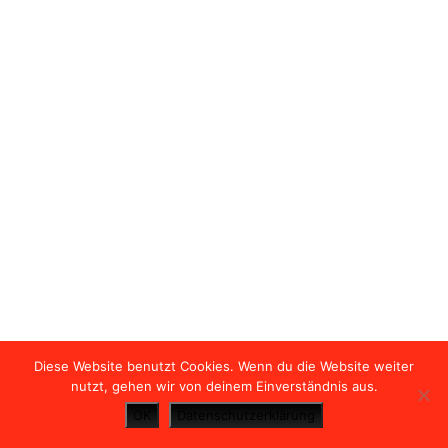
in den USA übertragen und
unter Umständen gespeichert.
Lesen Sie dazu unsere
Hinweise in der
Datenschutzerklärung
.
OPEN MAP VIEW
Diese Website benutzt Cookies. Wenn du die Website weiter
nutzt, gehen wir von deinem Einverständnis aus.
OK
Datenschutzerklärung