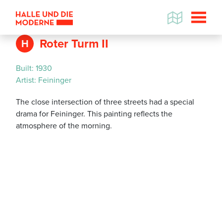
Roter Turm II
H
Built:
1930
Artist:
Feininger
The close intersection of three streets had a special
drama for Feininger. This painting reflects the
atmosphere of the morning.
Datenschutzhinweis
Wenn Sie die Karte betrachten
wollen, werden Informationen
über Ihre Nutzung von
GoogleMaps an den Betreiber