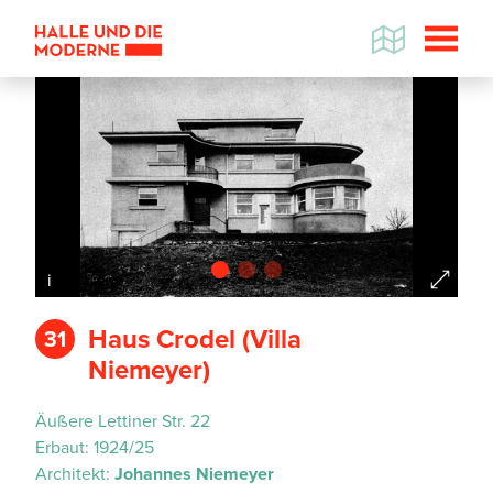
i
i
Haus Crodel (Villa
31
Niemeyer)
Datenschutzhinweis
Äußere Lettiner Str. 22
Wenn Sie die Karte betrachten wollen,
Erbaut:
1924/25
werden Informationen über Ihre
Architekt:
Johannes Niemeyer
Nutzung von GoogleMaps an den