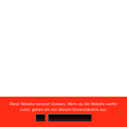
Betreiber in den USA übertragen und
unter Umständen gespeichert. Lesen
Sie dazu unsere Hinweise in der
Datenschutzerklärung
.
KARTENANSICHT ÖFFNEN
Diese Website benutzt Cookies. Wenn du die Website weiter
nutzt, gehen wir von deinem Einverständnis aus.
OK
Datenschutzerklärung