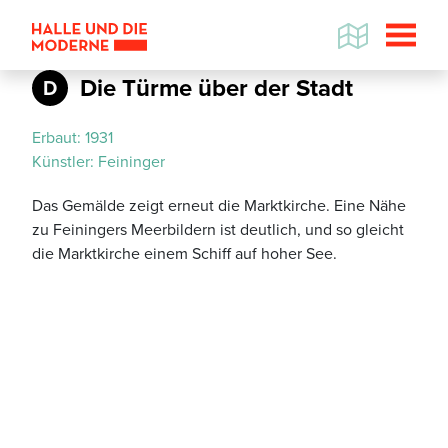
Die Türme über der Stadt
D
Erbaut:
1931
Künstler:
Feininger
Das Gemälde zeigt erneut die Marktkirche. Eine Nähe
zu Feiningers Meerbildern ist deutlich, und so gleicht
die Marktkirche einem Schiff auf hoher See.
Datenschutzhinweis
Wenn Sie die Karte betrachten wollen,
werden Informationen über Ihre
Nutzung von GoogleMaps an den